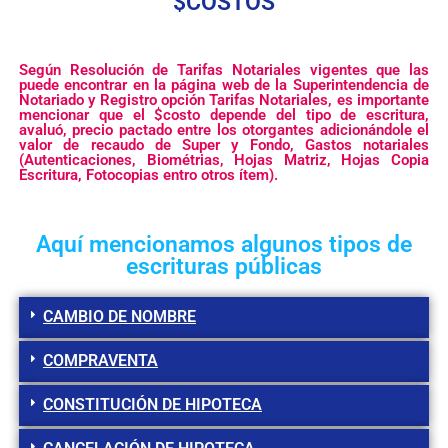
$COSTOS
Según Resolución de Tarifas Notariales vigentes que las
puede encontrar en la página web de la Superintendencia de
Notariado y Registro opción Tarifas Notariales, es importante
mencionar que el $costo depende del tipo de escritura,
avaluó, precio pactado entre los otorgantes adicionándole el
valor de recaudo de Super y Fondo, Gastos notariales
(Autenticaciones, Biométrias, Hojas Matriz, Hojas Copia
Escritura, Fotocopias entro otros ítem).
Aquí mencionamos algunos tipos de
escrituras públicas
CAMBIO DE NOMBRE
COMPRAVENTA
CONSTITUCIÓN DE HIPOTECA